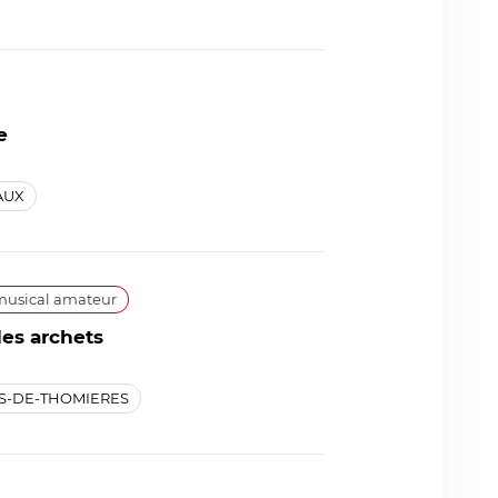
e
AUX
usical amateur
des archets
S-DE-THOMIERES