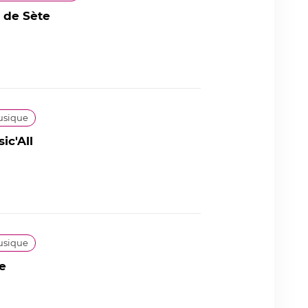
 de Sète
usique
ic'All
usique
te