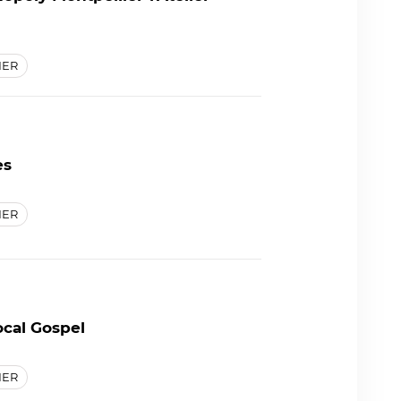
IER
es
IER
cal Gospel
IER