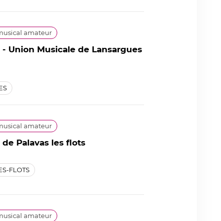
usical amateur
- Union Musicale de Lansargues
ES
usical amateur
de Palavas les flots
ES-FLOTS
usical amateur