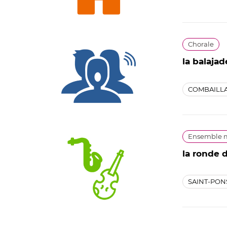
Chorale
la balajad
COMBAILL
Ensemble m
la ronde 
SAINT-PON