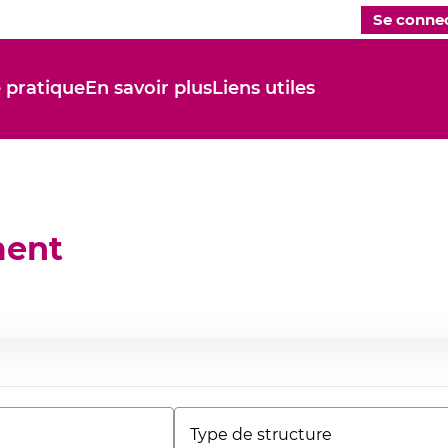
Se connec
 pratique
En savoir plus
Liens utiles
ment
Type
de