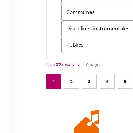
Communes
Disciplines
instrumentales
Publics
57
Il y a
resultats
6 pages
1
2
3
4
5