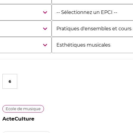
structure
Etablissement
Public
de
Pratiques
Coopération
d'ensembles
Intercommunale
et
Esthétiques
cours
musicales
collectifs
6
Ecole de musique
ActeCulture