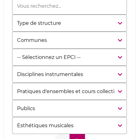
Mots-
clés
Type
de
structure
Communes
Etablissement
Public
de
Disciplines
Coopération
instrumentales
Intercommunale
Pratiques
d'ensembles
et
Publics
cours
collectifs
Esthétiques
musicales