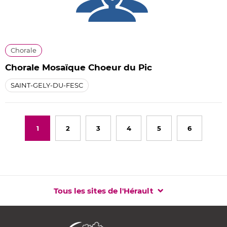
Chorale
Chorale Mosaïque Choeur du Pic
SAINT-GELY-DU-FESC
1
2
3
4
5
6
Tous les sites de l'Hérault