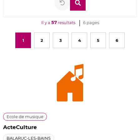
Rechercher
Réinitialiser
la
recherche
57
Il y a
resultats
6 pages
1
2
3
4
5
6
Ecole de musique
ActeCulture
BALARUC-LES-BAINS